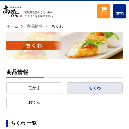
宮城県塩釜のこだわりの
SHOP
MENU
かまぼこを
全国の食卓へ。
ホーム
商品情報
ちくわ
商品情報
笹かま
ちくわ
おでん
ちくわ 一覧