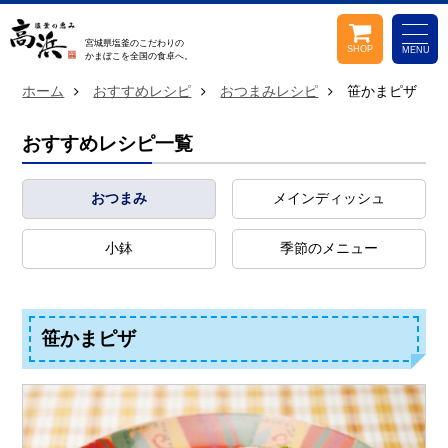
宮城県塩釜のこだわりの
SHOP
MENU
かまぼこを
全国の食卓へ。
ホーム
おすすめレシピ
おつまみレシピ
笹かまピザ
おすすめレシピ一覧
おつまみ
メインディッシュ
小鉢
季節のメニュー
笹かまピザ